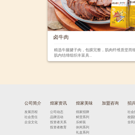
卤牛肉
精选牛腿腱子肉，包膜完整，肌肉纤维质坚而
肌内结缔组织丰富具...
公司简介
煌家资讯
煌家美味
加盟咨询
招
发展历程
公司动态
煌家招牌
社会
社会责任
品牌活动
鲜货系列
校园
企业文化
投资者关系
乐鲜装
全民
投资者教育
休闲系列
礼盒系列