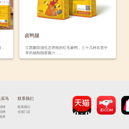
卤鸭腿
细，
江西鄱阳湖生态养殖的红毛麻鸭，三十几种名贵中
草药秘制独家酱汁，...
兵买马
联系我们
招聘
联系我们
招聘
全国门店
推荐