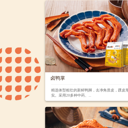
卤鸭掌
精选体型粗壮的新鲜鸭脚，去净角质皮，蹼皮
实。采用20多种中药、...