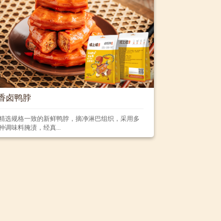
香卤鸭脖
精选规格一致的新鲜鸭脖，摘净淋巴组织，采用多
种调味料腌渍，经真...