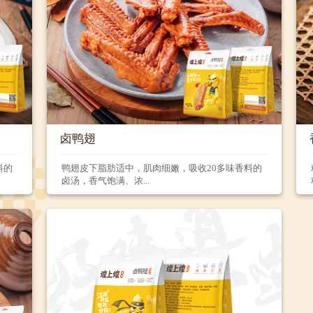
卤鸭翅
料的
鸭翅皮下脂肪适中，肌肉细嫩，吸收20多味香料的
卤汤，香气饱满、浓...