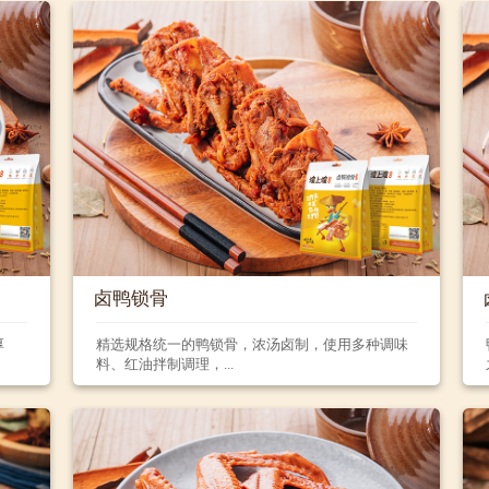
卤鸭锁骨
厚
精选规格统一的鸭锁骨，浓汤卤制，使用多种调味
料、红油拌制调理，...