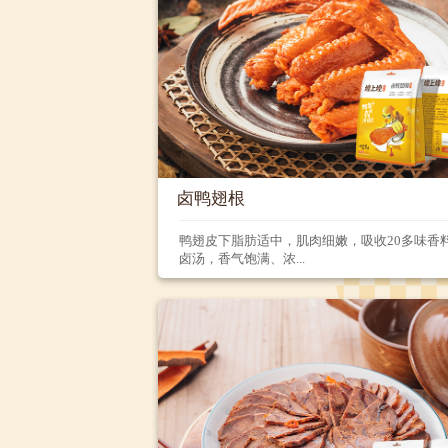
卤鸭翅根
鸭翅皮下脂肪适中，肌肉细嫩，吸收20多味香
卤汤，香气饱满、浓...