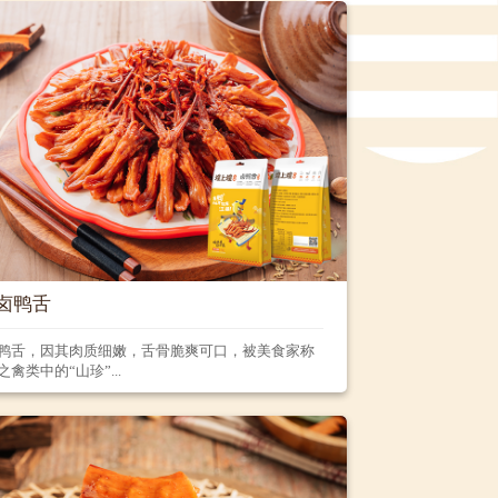
卤鸭舌
鸭舌，因其肉质细嫩，舌骨脆爽可口，被美食家称
之禽类中的“山珍”...