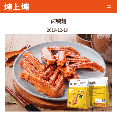
首
页
公
卤鸭翅
司
煌
2019-12-19
简
家
煌
介
资
家
加
讯
美
盟
招
味
咨
兵
联
询
买
系
马
我
们