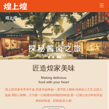
首
页
公
司
煌
简
家
煌
介
资
家
加
讯
美
盟
招
匠造煌家美味
味
咨
兵
联
Making delicious
food with your heart
询
买
系
煌上煌30多年芳华不改,30多年始终如一,坚守匠人精神,传承匠心工艺,以匠心
马
我
造卤,用匠心制鸭。只为那一口能感动你我的好味道,那一口能让欢乐时刻亮起
来的好味道。好味道,匠心造!
们