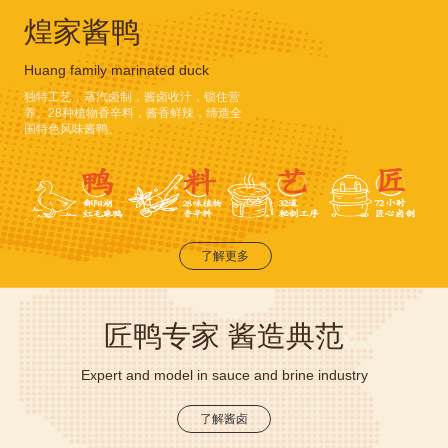
煌家酱鸭
Huang family marinated duck
独特工艺，蒸汽卤制，酱卤收汁，锁住营
养。28种植物香辛料，酱香鲜辣，缔造全
国特色风味酱鸭。
了解更多
匠鸭专家 酱造典范
Expert and model in sauce and brine industry
了解酱卤