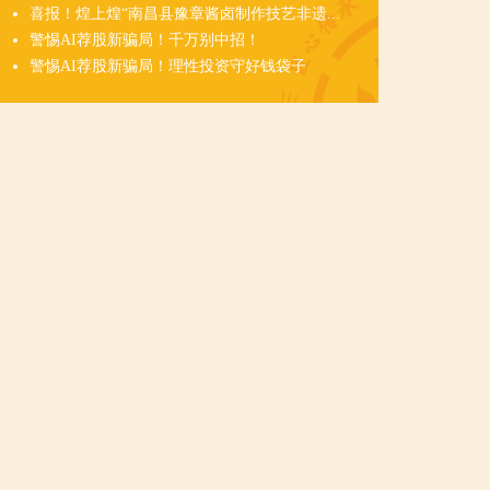
喜报！煌上煌“南昌县豫章酱卤制作技艺非遗...
警惕AI荐股新骗局！千万别中招！
警惕AI荐股新骗局！理性投资守好钱袋子