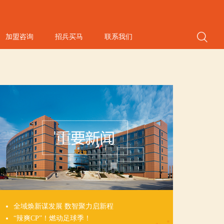
加盟咨询
招兵买马
联系我们
全域焕新谋发展 数智聚力启新程
“辣爽CP”！燃动足球季！