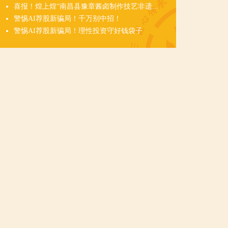
喜报！煌上煌“南昌县豫章酱卤制作技艺非遗...
警惕AI荐股新骗局！千万别中招！
警惕AI荐股新骗局！理性投资守好钱袋子