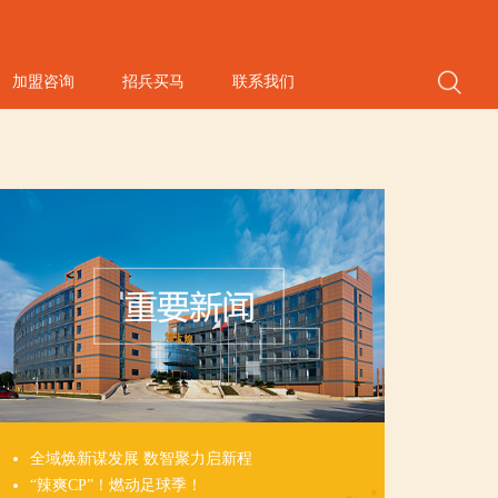
加盟咨询
招兵买马
联系我们
全域焕新谋发展 数智聚力启新程
“辣爽CP”！燃动足球季！