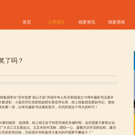
首页
公司简介
煌家资讯
煌家美味
奖了吗？
上煌集团举办“百年筑梦 初心不改”庆祝中华人民共和国成立70周年摄影书法展开
长蔡进彰，小蓝经开区党群部副部长黄宏萍出席，煌上煌集团党委副书记、股份
等欢聚一堂，以举办摄影书法展的形式，共同庆祝这个伟大的时代！
长褚剑致辞。他强调，煌上煌正处于转型升级的关键时期，迫切需要大家将企业
舞广大员工立足新起点、立足本职作贡献，团结一心、凝聚共识开启新征程，建功
公司的宏伟目标，为实现中华民族伟大复兴的中国梦不懈奋斗！”