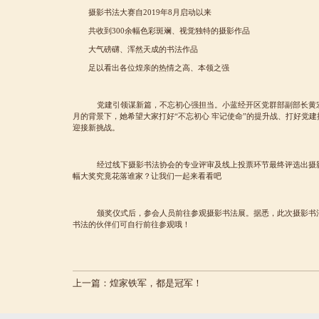
摄影书法大赛自2019年8月启动以来
共收到300余幅色彩斑斓、视觉独特的摄影作品
大气磅礴、浑然天成的书法作品
足以看出各位煌亲的热情之高、本领之强
党建引领谋新篇，不忘初心强担当。小蓝经开区党群部副部长黄宏
月的背景下，她希望大家打好“不忘初心 牢记使命”的提升战、打好党
迎接新挑战。
经过线下摄影书法协会的专业评审及线上投票环节最终评选出摄影
幅大奖究竟花落谁家？让我们一起来看看吧
颁奖仪式后，参会人员前往参观摄影书法展。据悉，此次摄影书法
书法的伙伴们可自行前往参观哦！
上一篇：
煌家铁军，都是冠军！