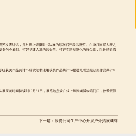
萍发表讲话，并对煌上煌摄影书法展的顺利召开表示祝贺。在10月国家大庆之
建提升的创新战、打好党建入章的领头羊、打好党建规范化的持久战，以最好姿态
组获奖作品共计35幅软笔书法组获奖作品共计14幅硬笔书法组获奖作品共计8
展展览时间持续到10月31日，展览地点设在煌上煌酱卤博物馆门口，热爱摄影
下一篇：
股份公司生产中心开展户外拓展训练