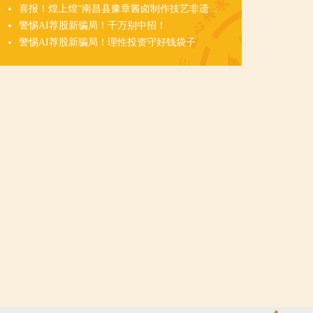
喜报！煌上煌“南昌县豫章酱卤制作技艺非遗...
警惕AI荐股新骗局！千万别中招！
警惕AI荐股新骗局！理性投资守好钱袋子