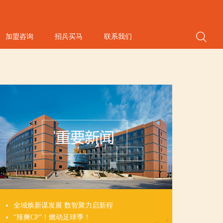
加盟咨询
招兵买马
联系我们
全域焕新谋发展 数智聚力启新程
“辣爽CP”！燃动足球季！