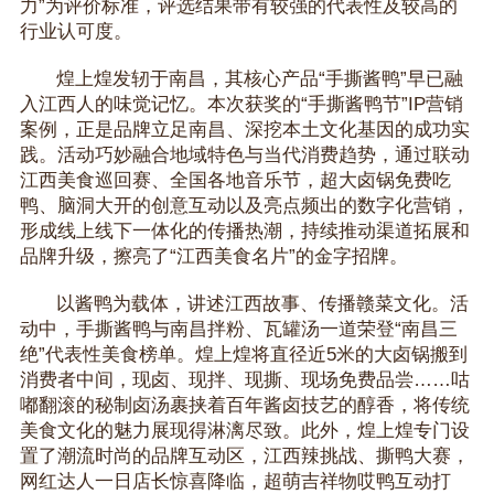
力”为评价标准，评选结果带有较强的代表性及较高的
行业认可度。
煌上煌发轫于南昌，其核心产品“手撕酱鸭”早已融
入江西人的味觉记忆。本次获奖的“手撕酱鸭节”IP营销
案例，正是品牌立足南昌、深挖本土文化基因的成功实
践。活动巧妙融合地域特色与当代消费趋势，通过联动
江西美食巡回赛、全国各地音乐节，超大卤锅免费吃
鸭、脑洞大开的创意互动以及亮点频出的数字化营销，
形成线上线下一体化的传播热潮，持续推动渠道拓展和
品牌升级，擦亮了“江西美食名片”的金字招牌。
以酱鸭为载体，讲述江西故事、传播赣菜文化。活
动中，手撕酱鸭与南昌拌粉、瓦罐汤一道荣登“南昌三
绝”代表性美食榜单。煌上煌将直径近5米的大卤锅搬到
消费者中间，现卤、现拌、现撕、现场免费品尝……咕
嘟翻滚的秘制卤汤裹挟着百年酱卤技艺的醇香，将传统
美食文化的魅力展现得淋漓尽致。此外，煌上煌专门设
置了潮流时尚的品牌互动区，江西辣挑战、撕鸭大赛，
网红达人一日店长惊喜降临，超萌吉祥物哎鸭互动打