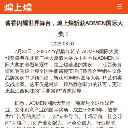
首
页
公
酱香闪耀世界舞台，煌上煌斩获ADMEN国际大
司
煌
奖！
2025-08-01
简
家
煌
7月30日，2025Y2Y品牌年轻节-ADMEN国际大奖
颁奖盛典在北京广播大厦盛大举办！在本届ADMEN国
介
资
家
加
际大奖的激烈角逐中，煌上煌选送的案例——江西美食
巡回赛暨煌上煌全国手撕酱鸭节IP打造整合营绡在众多
讯
美
盟
招
品牌案例中脱颖而出，斩获ADMEN国际大奖 IP 营销类
实战金案。这不仅是对煌上煌品牌创新力的认可，更让
味
咨
兵
联
承载江西风味的“手撕酱鸭”香飘世界。
询
买
系
据悉，ADMEN国际大奖是一项聚焦全球传媒产
业、文化创意产业的国际奖项，成立于2003年，被誉
马
我
为“广告界的奥斯卡”，以“专业导向、市场导向、社会导
向”为核心，以“产业贡献力、社会公信力、行业影响
们